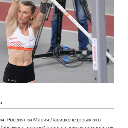
н
ти.
Россиянки Мария Ласицкене (прыжки в
 (прыжки с шестом) вошли в список номинанток