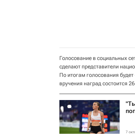
Голосование в социальных сет
сделают представители нацио
По итогам голосования буде
вручения наград состоится 26
"Т
по
7 окт