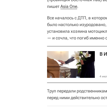
пишет
Asia One
.
Все началось с ДТП, в которо
было настолько изуродовано, 
установила хозяина мотоцикл
— и сочла, что погиб именно 
В 
4 июл
Труп передали родственникам,
перед ними действительно ос