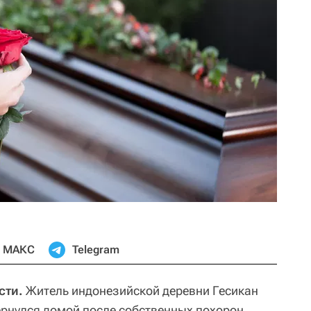
МАКС
Telegram
сти.
Житель индонезийской деревни Гесикан
ернулся домой после собственных похорон,