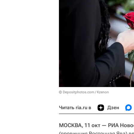
© Depositphotos.com / Kzenon
Читать ria.ru в
Дзен
МОСКВА, 11 окт — РИА Ново
(провинция Восточная Ява) в