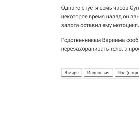
Однако спустя семь часов Сун
некоторое время назад он зан
залога оставил ему мотоцикл
Родственникам Вариима сообщ
перезахоранивать тело, а про
В мире
Индонезия
Ява (остр