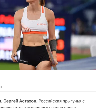
н
, Сергей Астахов.
Российская прыгунья с
двела итоги уходящего сезона после