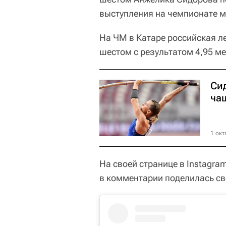
выступления на чемпионате ми
На ЧМ в Катаре российская л
шестом с результатом 4,95 ме
Си
чащ
1 окт
На своей странице в Instagr
в комментарии поделилась св