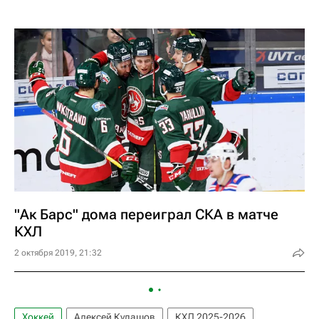
"Ак Барс" дома переиграл СКА в матче
КХЛ
2 октября 2019, 21:32
Хоккей
Алексей Кудашов
КХЛ 2025-2026