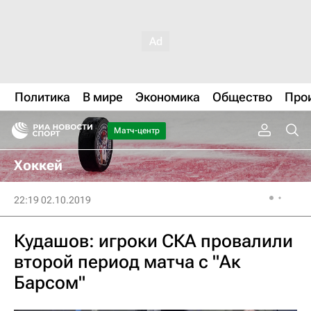
Политика
В мире
Экономика
Общество
Про
Матч-центр
Хоккей
22:19 02.10.2019
Кудашов: игроки СКА провалили
второй период матча с "Ак
Барсом"