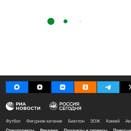
Футбол
Фигурное катание
Биатлон
ЗОЖ
Хоккей
Ав
Спецпроекты
Реклама
Продукты и сервисы
Пресс-ц