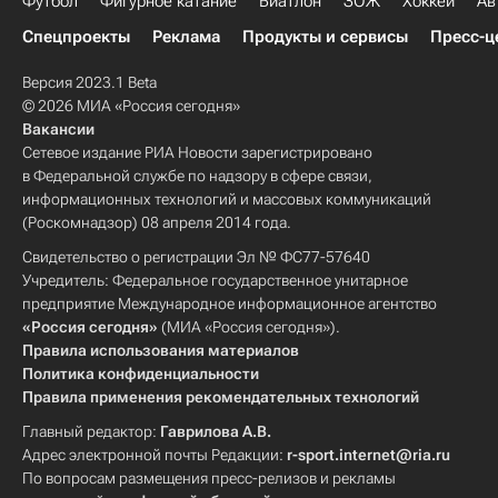
Футбол
Фигурное катание
Биатлон
ЗОЖ
Хоккей
Ав
Спецпроекты
Реклама
Продукты и сервисы
Пресс-ц
Версия 2023.1 Beta
© 2026 МИА «Россия сегодня»
Вакансии
Сетевое издание РИА Новости зарегистрировано
в Федеральной службе по надзору в сфере связи,
информационных технологий и массовых коммуникаций
(Роскомнадзор) 08 апреля 2014 года.
Свидетельство о регистрации Эл № ФС77-57640
Учредитель: Федеральное государственное унитарное
предприятие Международное информационное агентство
«Россия сегодня»
(МИА «Россия сегодня»).
Правила использования материалов
Политика конфиденциальности
Правила применения рекомендательных технологий
Главный редактор:
Гаврилова А.В.
Адрес электронной почты Редакции:
r-sport.internet@ria.ru
По вопросам размещения пресс-релизов и рекламы