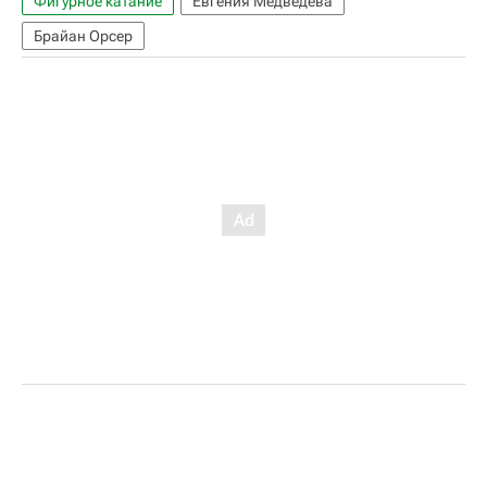
Фигурное катание
Евгения Медведева
Брайан Орсер