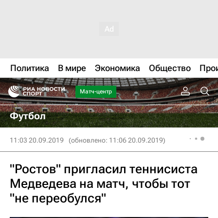
Политика
В мире
Экономика
Общество
Про
Матч-центр
Футбол
11:03 20.09.2019
(обновлено: 11:06 20.09.2019)
"Ростов" пригласил теннисиста
Медведева на матч, чтобы тот
"не переобулся"