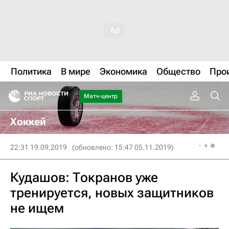
Политика
В мире
Экономика
Общество
Про
Матч-центр
Хоккей
22:31 19.09.2019
(обновлено: 15:47 05.11.2019)
Кудашов: Токранов уже
тренируется, новых защитников
не ищем