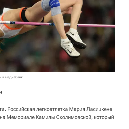
и в медиабанк
н
ти.
Российская легкоатлетка Мария Ласицкене
у на Мемориале Камилы Сколимовской, который