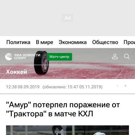
Политика
В мире
Экономика
Общество
Про
Матч-центр
Хоккей
12:38 08.09.2019
(обновлено: 15:47 05.11.2019)
"Амур" потерпел поражение от
"Трактора" в матче КХЛ