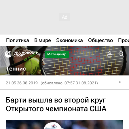
Политика
В мире
Экономика
Общество
Про
Матч-центр
Теннис
21:05 26.08.2019
(обновлено: 07:57 31.08.2021)
Барти вышла во второй круг
Открытого чемпионата США