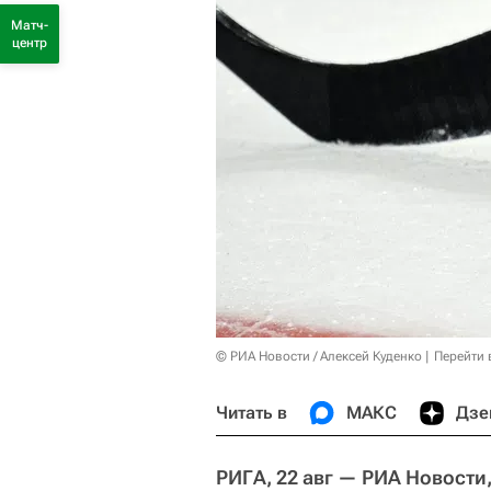
Матч-
центр
© РИА Новости / Алексей Куденко
Перейти 
Читать в
МАКС
Дзе
РИГА, 22 авг — РИА Новости