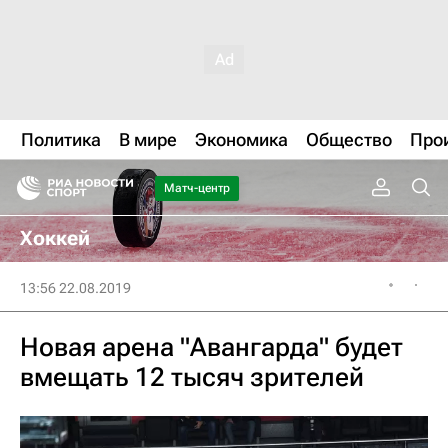
Политика
В мире
Экономика
Общество
Про
Матч-центр
Хоккей
13:56 22.08.2019
Новая арена "Авангарда" будет
вмещать 12 тысяч зрителей