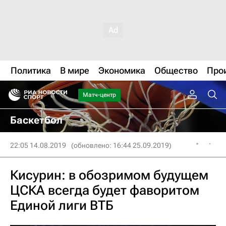
Политика
В мире
Экономика
Общество
Про
Матч-центр
Баскетбол
22:05 14.08.2019
(обновлено: 16:44 25.09.2019)
Кисурин: в обозримом будущем
ЦСКА всегда будет фаворитом
Единой лиги ВТБ