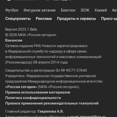
Футбол
Фигурное катание
Биатлон
ЗОЖ
Хоккей
Ав
Спецпроекты
Реклама
Продукты и сервисы
Пресс-ц
Версия 2023.1 Beta
© 2026 МИА «Россия сегодня»
Вакансии
Сетевое издание РИА Новости зарегистрировано
в Федеральной службе по надзору в сфере связи,
информационных технологий и массовых коммуникаций
(Роскомнадзор) 08 апреля 2014 года.
Свидетельство о регистрации Эл № ФС77-57640
Учредитель: Федеральное государственное унитарное
предприятие Международное информационное агентство
«Россия сегодня»
(МИА «Россия сегодня»).
Правила использования материалов
Политика конфиденциальности
Правила применения рекомендательных технологий
Главный редактор:
Гаврилова А.В.
Адрес электронной почты Редакции:
r-sport.internet@ria.ru