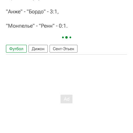
"Анже" - "Бордо" - 3:1,
"Монпелье" - "Ренн" - 0:1.
Футбол
Дижон
Сент-Этьен