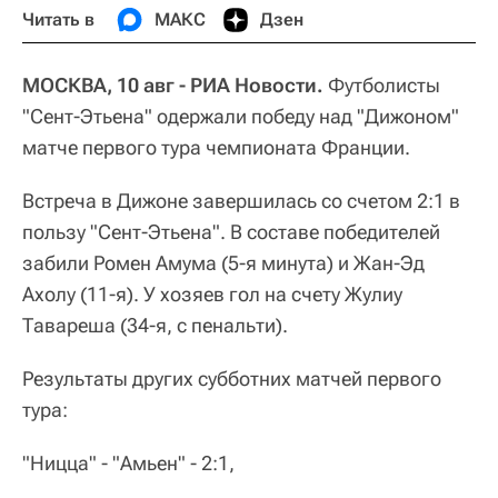
Читать в
МАКС
Дзен
МОСКВА, 10 авг - РИА Новости.
Футболисты
"Сент-Этьена" одержали победу над "Дижоном"
матче первого тура чемпионата Франции.
Встреча в Дижоне завершилась со счетом 2:1 в
пользу "Сент-Этьена". В составе победителей
забили Ромен Амума (5-я минута) и Жан-Эд
Ахолу (11-я). У хозяев гол на счету Жулиу
Тавареша (34-я, с пенальти).
Результаты других субботних матчей первого
тура:
"Ницца" - "Амьен" - 2:1,