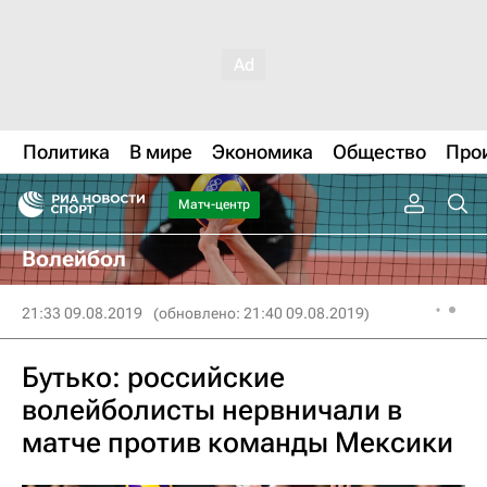
Политика
В мире
Экономика
Общество
Про
Матч-центр
Волейбол
21:33 09.08.2019
(обновлено: 21:40 09.08.2019)
Бутько: российские
волейболисты нервничали в
матче против команды Мексики