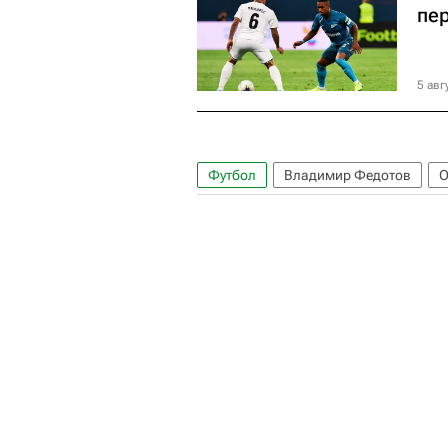
пе
5 авг
Футбол
Владимир Федотов
О