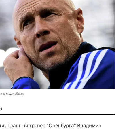
и в медиабанк
н
ти.
Главный тренер "Оренбурга" Владимир