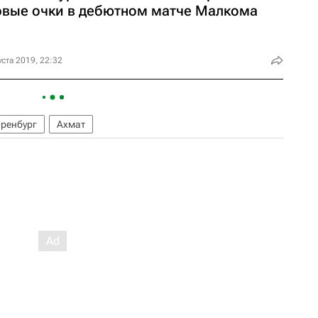
рвые очки в дебютном матче Малкома
уста 2019, 22:32
ренбург
Ахмат