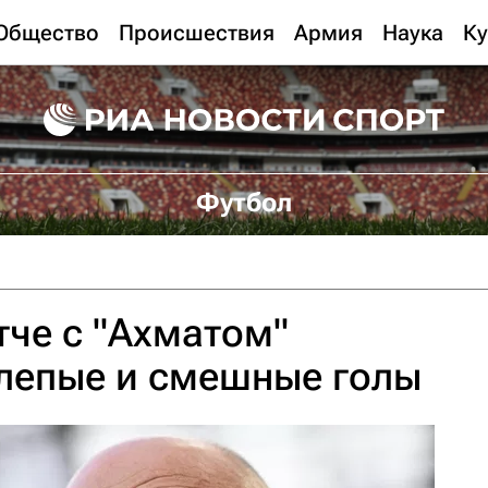
Общество
Происшествия
Армия
Наука
Ку
Футбол
тче с "Ахматом"
елепые и смешные голы