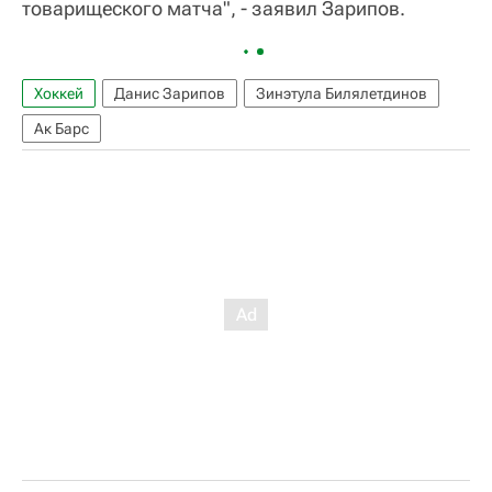
товарищеского матча", - заявил Зарипов.
Хоккей
Данис Зарипов
Зинэтула Билялетдинов
Ак Барс