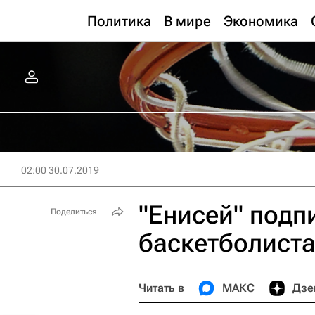
Политика
В мире
Экономика
02:00 30.07.2019
"Енисей" подп
Поделиться
баскетболист
Читать в
МАКС
Дзе