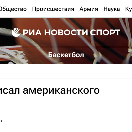
Общество
Происшествия
Армия
Наука
Ку
Баскетбол
исал американского
а
н