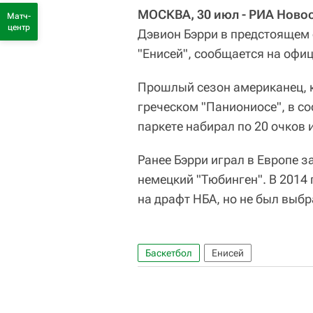
МОСКВА, 30 июл - РИА Новос
Матч-
центр
Дэвион Бэрри в предстоящем 
"Енисей", сообщается на офи
Прошлый сезон американец, к
греческом "Паниониосе", в со
паркете набирал по 20 очков 
Ранее Бэрри играл в Европе з
немецкий "Тюбинген". В 2014
на драфт НБА, но не был выбр
Баскетбол
Енисей