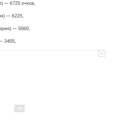
я) — 6725 очков,
ия) — 6225,
ария) — 5060,
 — 3405,