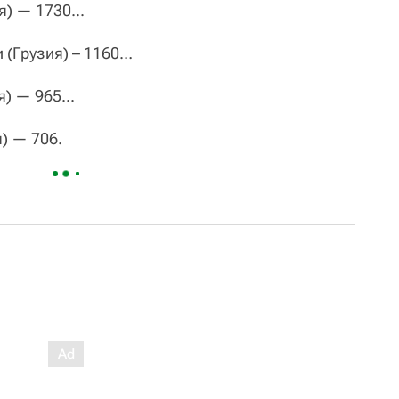
) — 1730...
 (Грузия) – 1160…
я) — 965...
я) — 706.