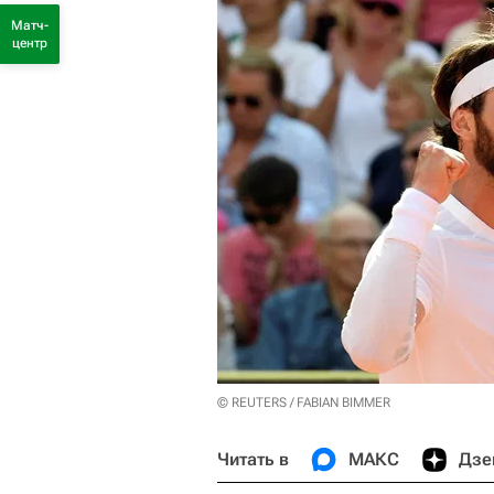
Матч-
центр
© REUTERS / FABIAN BIMMER
Читать в
МАКС
Дзе