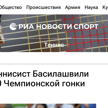
Общество
Происшествия
Армия
Наука
Ку
Теннис
еннисист Басилашвили
0 Чемпионской гонки