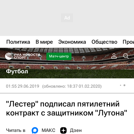
Политика
В мире
Экономика
Общество
Про
Матч-центр
Футбол
01:55 29.06.2019
(обновлено: 18:37 01.02.2020)
"Лестер" подписал пятилетний
контракт с защитником "Лутона"
Читать в
МАКС
Дзен