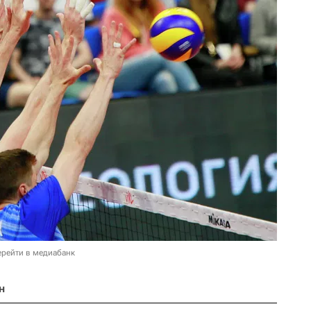
ерейти в медиабанк
н