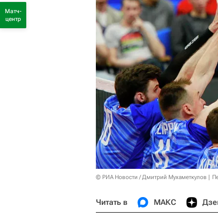
Матч-
центр
© РИА Новости / Дмитрий Мухаметкулов
П
Читать в
МАКС
Дзе