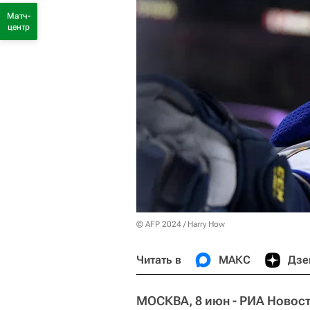
Матч-
центр
© AFP 2024 / Harry How
Читать в
МАКС
Дзе
МОСКВА, 8 июн - РИА Новост