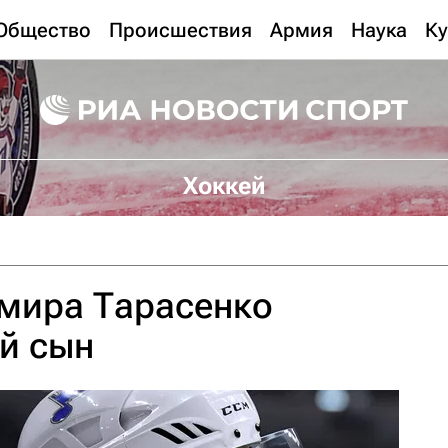
Общество
Происшествия
Армия
Наука
Ку
Хоккей
имира Тарасенко
й сын