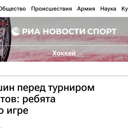
Общество
Происшествия
Армия
Наука
Ку
Хоккей
шин перед турниром
тов: ребята
о игре