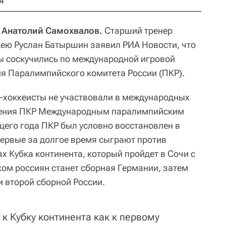
н
, Анатолий Самохвалов.
Старший тренер
кею Руслан Батыршин заявил РИА Новости, что
ы соскучились по международной игровой
ия Паралимпийского комитета России (ПКР).
ж-хоккеисты не участвовали в международных
нения ПКР Международным паралимпийским
ущего года ПКР был условно восстановлен в
первые за долгое время сыграют против
х Кубка континента, который пройдет в Сочи с
ком россиян станет сборная Германии, затем
и второй сборной России.
к Кубку континента как к первому