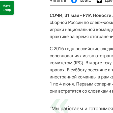
Читать в
МАКС
Дзе
Матч-
центр
СОЧИ, 31 мая - РИА Новости
сборной России по следж-хок
игроки национальной команд
практике за время отстранен
С 2016 года российские след
соревнованиях из-за отстра
комитетом (IPC). В марте тек
правах. В субботу россияне в
иностранной команды в рамка
1 по 4 июня. Первым соперни
«
они встретятся со словаками 
"Мы работаем и готовимся 