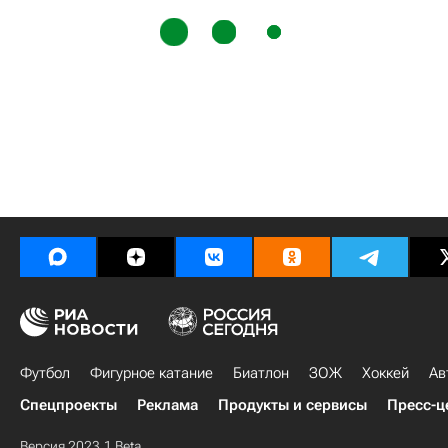
Футбол
Фигурное катание
Биатлон
ЗОЖ
Хоккей
Ав
Спецпроекты
Реклама
Продукты и сервисы
Пресс-ц
Версия 2023.1 Beta