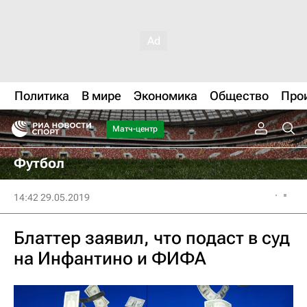
Политика
В мире
Экономика
Общество
Про
Матч-центр
Футбол
14:42 29.05.2019
Блаттер заявил, что подаст в суд
на Инфантино и ФИФА