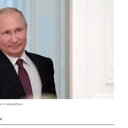
и в медиабанк
н