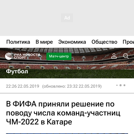
Политика
В мире
Экономика
Общество
Про
Матч-центр
Футбол
22:26 22.05.2019
(обновлено: 23:32 22.05.2019)
В ФИФА приняли решение по
поводу числа команд-участниц
ЧМ-2022 в Катаре