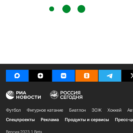
Футбол
Фигурное катание
Биатлон
ЗОЖ
Хоккей
Ав
Спецпроекты
Реклама
Продукты и сервисы
Пресс-ц
Версия 2023.1 Beta