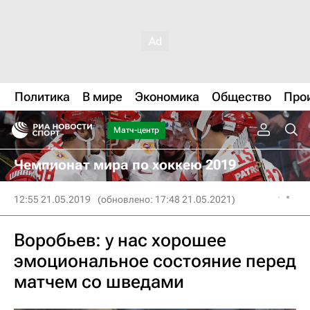
Политика
В мире
Экономика
Общество
Про
Матч-центр
Чемпионат мира по хоккею 2019
12:55 21.05.2019
(обновлено: 17:48 21.05.2021)
Воробьев: у нас хорошее
эмоциональное состояние перед
матчем со шведами