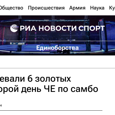
Общество
Происшествия
Армия
Наука
Ку
Единоборства
евали 6 золотых
орой день ЧЕ по самбо
н