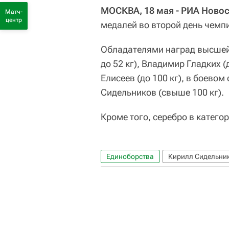
МОСКВА, 18 мая - РИА Новос
Матч-
центр
медалей во второй день чемп
Обладателями наград высшей 
до 52 кг), Владимир Гладких (
Елисеев (до 100 кг), в боевом
Сидельников (свыше 100 кг).
Кроме того, серебро в катего
Единоборства
Кирилл Сидельни