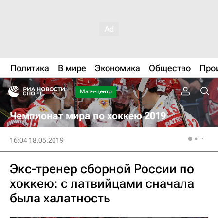
Политика
В мире
Экономика
Общество
Про
Матч-центр
Чемпионат мира по хоккею 2019
16:04 18.05.2019
Экс-тренер сборной России по
хоккею: с латвийцами сначала
была халатность