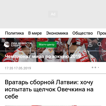
Политика
В мире
Экономика
Общество
Про
Матч-центр
Чемпионат мира по хоккею 2019
17:35 17.05.2019
Вратарь сборной Латвии: хочу
испытать щелчок Овечкина на
себе