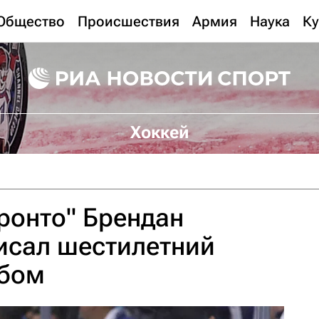
Общество
Происшествия
Армия
Наука
Ку
Хоккей
ронто" Брендан
исал шестилетний
убом