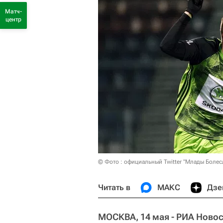
Матч-
центр
© Фото : официальный Twitter "Млады Болес
Читать в
МАКС
Дзе
МОСКВА, 14 мая - РИА Новос