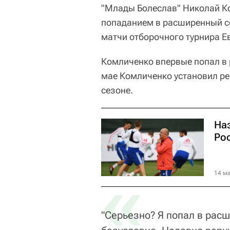
"Млады Болеслав" Николай Ко
попаданием в расширенный со
матчи отборочного турнира Е
Комличенко впервые попал в
мае Комличенко установил ре
сезоне.
На
Ро
«
14 ма
"Серьезно? Я попал в расш