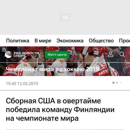
Политика
В мире
Экономика
Общество
Про
Матч-центр
Чемпионат мира по хоккею 2019
19:40 13.05.2019
Сборная США в овертайме
победила команду Финляндии
на чемпионате мира