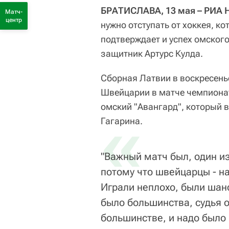
БРАТИСЛАВА, 13 мая – РИА Н
Матч-
центр
нужно отступать от хоккея, ко
подтверждает и успех омского
защитник Артурс Кулда.
Сборная Латвии в воскресенье
Швейцарии в матче чемпионат
омский "Авангард", который 
«
Гагарина.
"Важный матч был, один и
потому что швейцарцы - н
Играли неплохо, были шанс
было большинства, судья 
большинстве, и надо было 