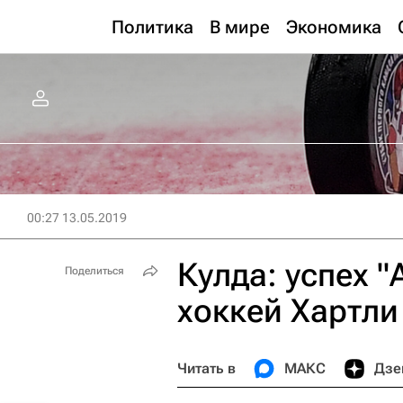
Политика
В мире
Экономика
00:27 13.05.2019
Кулда: успех 
Поделиться
хоккей Хартли
Читать в
МАКС
Дзе