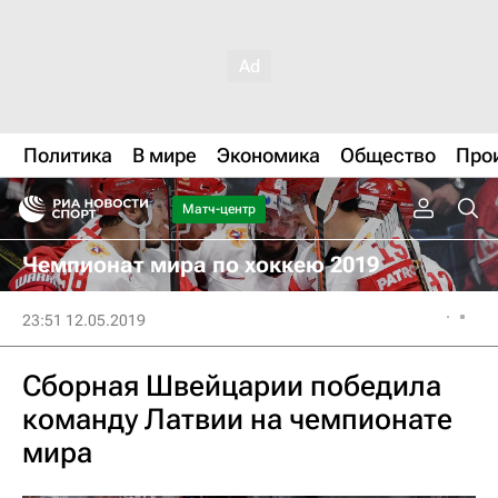
Политика
В мире
Экономика
Общество
Про
Матч-центр
Чемпионат мира по хоккею 2019
23:51 12.05.2019
Сборная Швейцарии победила
команду Латвии на чемпионате
мира