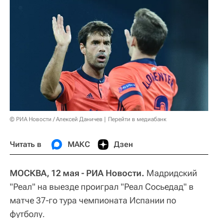
© РИА Новости / Алексей Даничев
Перейти в медиабанк
Читать в
МАКС
Дзен
МОСКВА, 12 мая - РИА Новости.
Мадридский
"Реал" на выезде проиграл "Реал Сосьедад" в
матче 37-го тура чемпионата Испании по
футболу.