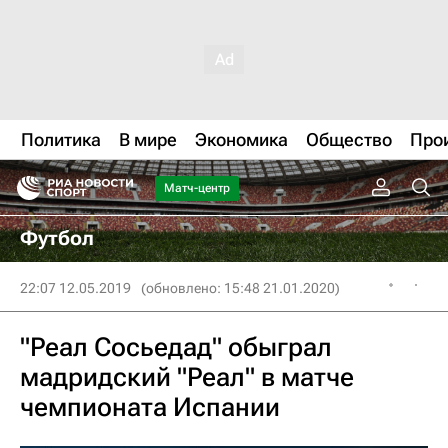
Политика
В мире
Экономика
Общество
Про
Матч-центр
Футбол
22:07 12.05.2019
(обновлено: 15:48 21.01.2020)
"Реал Сосьедад" обыграл
мадридский "Реал" в матче
чемпионата Испании