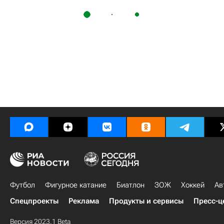
Футбол
Фигурное катание
Биатлон
ЗОЖ
Хоккей
Ав
Спецпроекты
Реклама
Продукты и сервисы
Пресс-ц
Версия 2023.1 Beta