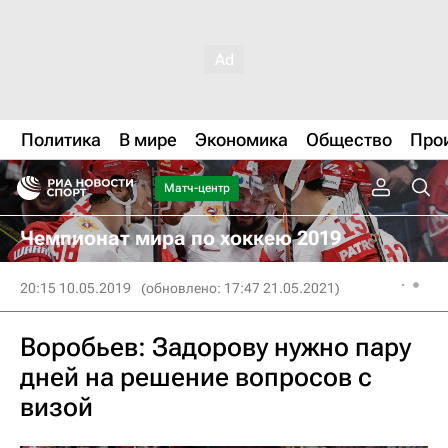
Политика
В мире
Экономика
Общество
Про
Матч-центр
Чемпионат мира по хоккею 2019
20:15 10.05.2019
(обновлено: 17:47 21.05.2021)
Воробьев: Задорову нужно пару
дней на решение вопросов с
визой