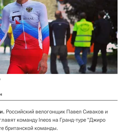
m
н
и.
Российский велогонщик Павел Сиваков и
главят команду Ineos на Гранд-туре "Джиро
те британской команды.