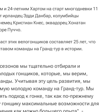
м и 24-летним Хартом на старт многодневки 11
т ирландец Эдди Данбар, колумбийцы
 немец Кристиан Кнес, эквадорец Хонатан
оре Пуччо.
аст этих велогонщиков составляет 25 лет, что
авом команды на Гранд-тур в истории.
 сезонов мы тщательно отбирали и
олодых гонщиков, которые, мы верим,
анды. Учитывая эту цель развития, мы
мую молодую команду на Гранд-тур. Мы
ть подход к гонке, так как по-прежнему
у гонщику максимальные возможности для
чения как можно большего опыта", -