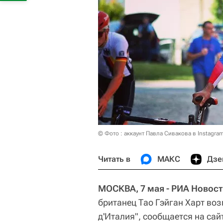
© Фото : аккаунт Павла Сивакова в Instagra
Читать в
МАКС
Дзе
МОСКВА, 7 мая - РИА Новост
британец Тао Гэйган Харт воз
д'Италия", сообщается на сай