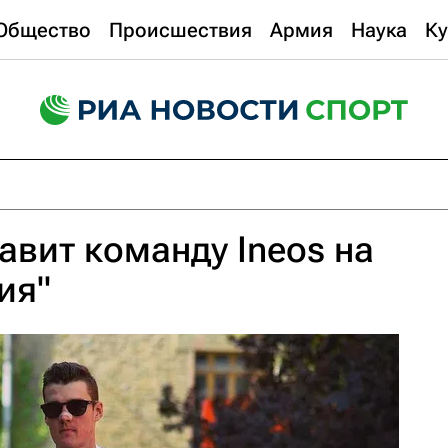
Общество
Происшествия
Армия
Наука
Ку
авит команду Ineos на
ия"