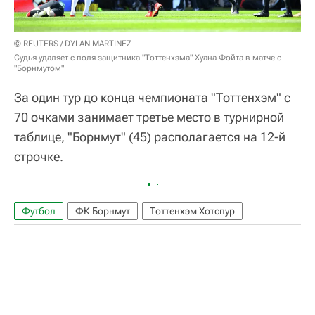
© REUTERS / DYLAN MARTINEZ
Судья удаляет с поля защитника "Тоттенхэма" Хуана Фойта в матче с
"Борнмутом"
За один тур до конца чемпионата "Тоттенхэм" с
70 очками занимает третье место в турнирной
таблице, "Борнмут" (45) располагается на 12-й
строчке.
Футбол
ФК Борнмут
Тоттенхэм Хотспур