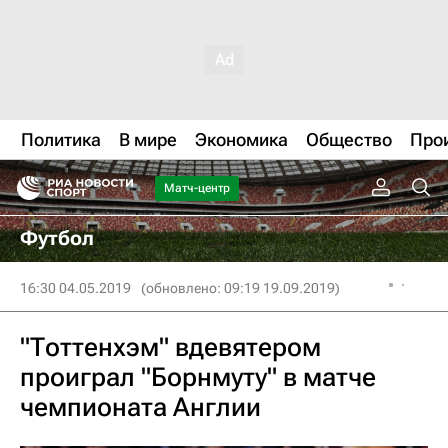
Политика
В мире
Экономика
Общество
Про
Матч-центр
Футбол
16:30 04.05.2019
(обновлено: 09:19 19.09.2019)
"Тоттенхэм" вдевятером
проиграл "Борнмуту" в матче
чемпионата Англии