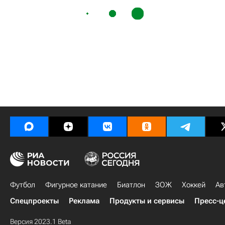
Футбол
Фигурное катание
Биатлон
ЗОЖ
Хоккей
Ав
Спецпроекты
Реклама
Продукты и сервисы
Пресс-ц
Версия 2023.1 Beta