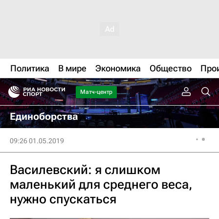
Политика
В мире
Экономика
Общество
Про
Матч-центр
Единоборства
09:26 01.05.2019
Василевский: я слишком
маленький для среднего веса,
нужно спускаться