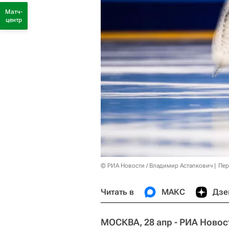
Матч-
центр
© РИА Новости / Владимир Астапкович
Пер
Читать в
МАКС
Дзе
МОСКВА, 28 апр - РИА Новос