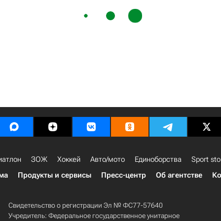
иатлон
ЗОЖ
Хоккей
Авто/мото
Единоборства
Sport sto
ма
Продукты и сервисы
Пресс-центр
Об агентстве
Ко
Свидетельство о регистрации Эл № ФС77-57640
Учредитель: Федеральное государственное унитарное