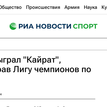
Общество
Происшествия
Армия
Наука
Ку
ыграл "Кайрат",
ав Лигу чемпионов по
н