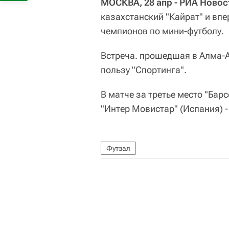
МОСКВА, 28 апр - РИА Новос
казахстанский "Кайрат" и впе
чемпионов по мини-футболу.
Встреча. прошедшая в Алма-Ат
пользу "Спортинга".
В матче за третье место "Бар
"Интер Мовистар" (Испания) - 
Футзал