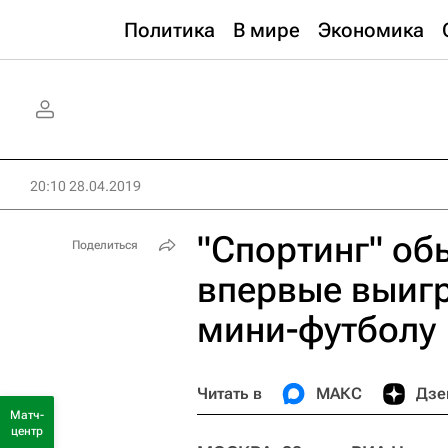
Политика
В мире
Экономика
20:10 28.04.2019
"Спортинг" об
Поделиться
впервые выигр
мини-футболу
Читать в
МАКС
Дзе
Матч-
центр