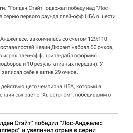
ти.
"Голден Стэйт" одержал победу над "Лос-
л серию первого раунда плей-офф НБА в шести
-Анджелесе, закончилась со счетом 129:110
В составе гостей Кевин Дюрэнт набрал 50 очков,
в играх плей-офф, трипл-дабл оформил
подборов и 10 результативных передач). У
записал себе в актив 29 очков.
зу действующего чемпиона НБА, который в
енции сыграет с "Хьюстоном", победившим в
олден Стэйт" победил "Лос-Анджелес
ипперс" и увеличил отрыв в серии