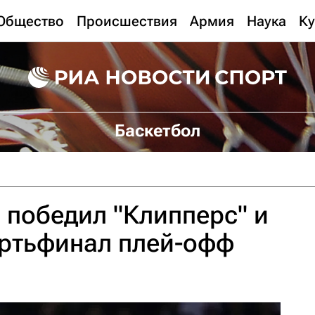
Общество
Происшествия
Армия
Наука
Ку
Баскетбол
" победил "Клипперс" и
ертьфинал плей-офф