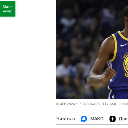
Матч-
центр
© AFP 2024 / EZRA SHAW / GETTY IMAGES N
Читать в
МАКС
Дзе