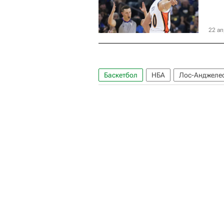
22 ап
Баскетбол
НБА
Лос-Анджеле