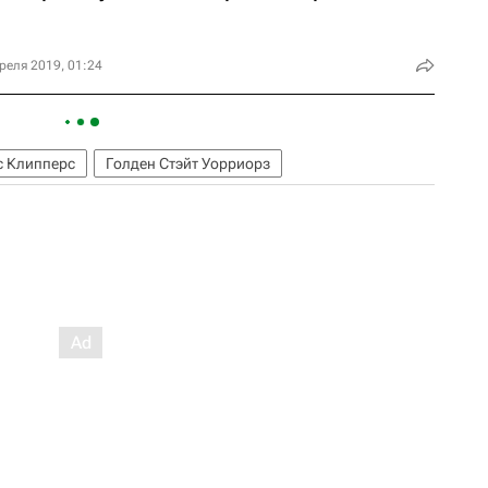
реля 2019, 01:24
с Клипперс
Голден Стэйт Уорриорз