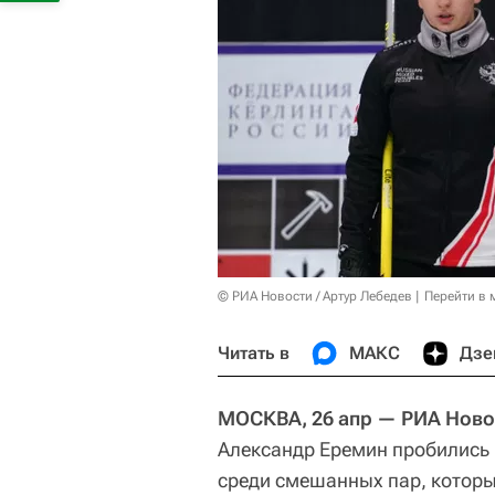
© РИА Новости / Артур Лебедев
Перейти в 
Читать в
МАКС
Дзе
МОСКВА, 26 апр — РИА Ново
Александр Еремин пробились 
среди смешанных пар, которы