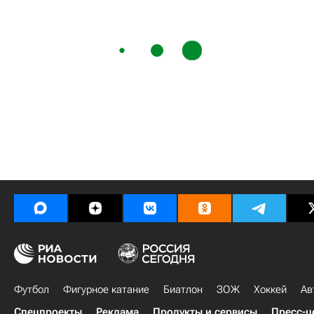
Футбол
Фигурное катание
Биатлон
ЗОЖ
Хоккей
Ав
Спецпроекты
Реклама
Продукты и сервисы
Пресс-ц