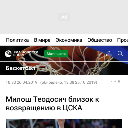
Политика
В мире
Экономика
Общество
Про
Матч-центр
Баскетбол
10:33 26.04.2019
(обновлено: 13:38 25.10.2019)
Милош Теодосич близок к
возвращению в ЦСКА