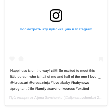
Посмотреть эту публикацию в Instagram
Happiness is on the way! 👶🏼 So excited to meet this
little person who is half of me and half of the one I love! _
@lcross.art @cross.ninja #love #baby #babynews
#pregnant #life #family #savchenkocross #excited
Публикация от
Aljona Savchenko
(@aljonasavchenko)
23 Апр 2019 в 11:39 PDT